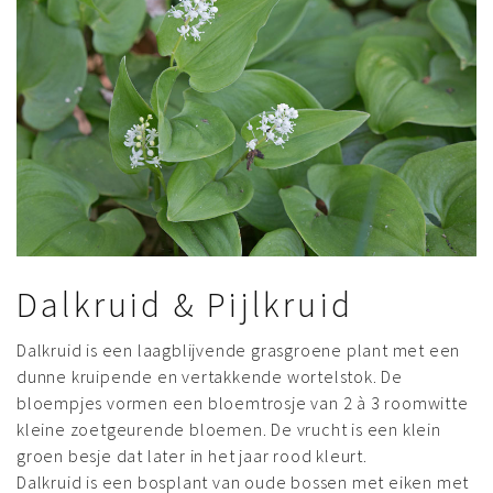
Dalkruid & Pijlkruid
Dalkruid is een laagblijvende grasgroene plant met een
dunne kruipende en vertakkende wortelstok. De
bloempjes vormen een bloemtrosje van 2 à 3 roomwitte
kleine zoetgeurende bloemen. De vrucht is een klein
groen besje dat later in het jaar rood kleurt.
Dalkruid is een bosplant van oude bossen met eiken met