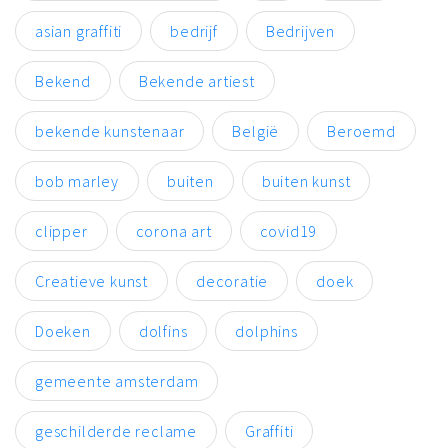
asian graffiti
bedrijf
Bedrijven
Bekend
Bekende artiest
bekende kunstenaar
België
Beroemd
bob marley
buiten
buiten kunst
clipper
corona art
covid19
Creatieve kunst
decoratie
doek
Doeken
dolfins
dolphins
gemeente amsterdam
geschilderde reclame
Graffiti