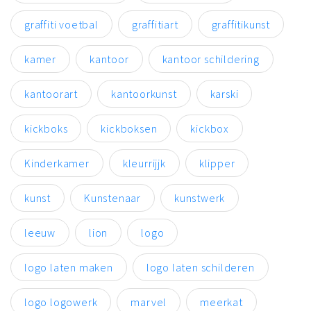
graffiti voetbal
graffitiart
graffitikunst
kamer
kantoor
kantoor schildering
kantoorart
kantoorkunst
karski
kickboks
kickboksen
kickbox
Kinderkamer
kleurrijjk
klipper
kunst
Kunstenaar
kunstwerk
leeuw
lion
logo
logo laten maken
logo laten schilderen
logo logowerk
marvel
meerkat