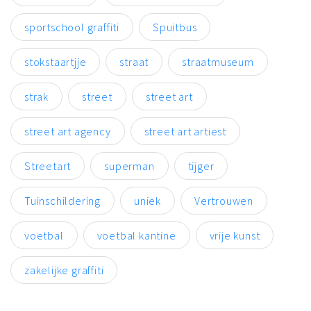
sportschool graffiti
Spuitbus
stokstaartjje
straat
straatmuseum
strak
street
street art
street art agency
street art artiest
Streetart
superman
tijger
Tuinschildering
uniek
Vertrouwen
voetbal
voetbal kantine
vrije kunst
zakelijke graffiti