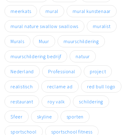
meerkats
mural
mural kunstenaar
mural nature swallow swallows
muralist
Murals
Muur
muurschildering
muurschildering bedrijf
natuur
Nederland
Professional
project
realistisch
reclame ad
red bull logo
restaurant
roy valk
schildering
Sfeer
skyline
sporten
sportschool
sportschool fitness