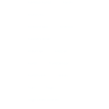
kantoorkunst
karski
kickboks
kickboksen
kickbox
Kinderkamer
kleurrijjk
klipper
kunst
Kunstenaar
kunstwerk
leeuw
lion
logo
logo laten maken