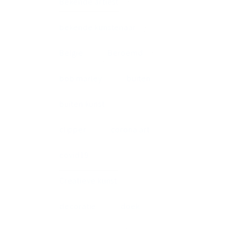
Bekende artiest
bekende kunstenaar
België
Beroemd
bob marley
buiten
buiten kunst
clipper
corona art
covid19
Creatieve kunst
decoratie
doek