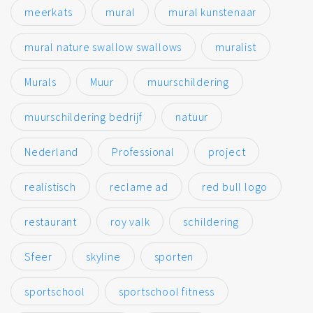
meerkats
mural
mural kunstenaar
mural nature swallow swallows
muralist
Murals
Muur
muurschildering
muurschildering bedrijf
natuur
Nederland
Professional
project
realistisch
reclame ad
red bull logo
restaurant
roy valk
schildering
Sfeer
skyline
sporten
sportschool
sportschool fitness