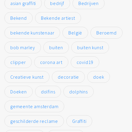
asian graffiti
bedrijf
Bedrijven
Bekend
Bekende artiest
bekende kunstenaar
België
Beroemd
bob marley
buiten
buiten kunst
clipper
corona art
covid19
Creatieve kunst
decoratie
doek
Doeken
dolfins
dolphins
gemeente amsterdam
geschilderde reclame
Graffiti