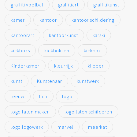
graffiti voetbal
graffitiart
graffitikunst
kamer
kantoor
kantoor schildering
kantoorart
kantoorkunst
karski
kickboks
kickboksen
kickbox
Kinderkamer
kleurrijjk
klipper
kunst
Kunstenaar
kunstwerk
leeuw
lion
logo
logo laten maken
logo laten schilderen
logo logowerk
marvel
meerkat