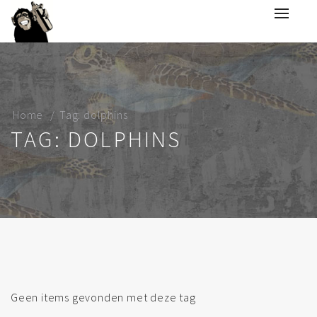
Home
Tag: dolphins
TAG: DOLPHINS
Geen items gevonden met deze tag