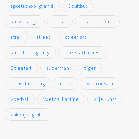
sportschool graffiti
Spuitbus
stokstaartjje
straat
straatmuseum
strak
street
street art
street art agency
street art artiest
Streetart
superman
tijger
Tuinschildering
uniek
Vertrouwen
voetbal
voetbal kantine
vrije kunst
zakelijke graffiti