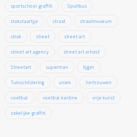
sportschool graffiti
Spuitbus
stokstaartjje
straat
straatmuseum
strak
street
street art
street art agency
street art artiest
Streetart
superman
tijger
Tuinschildering
uniek
Vertrouwen
voetbal
voetbal kantine
vrije kunst
zakelijke graffiti