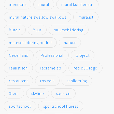
meerkats
mural
mural kunstenaar
mural nature swallow swallows
muralist
Murals
Muur
muurschildering
muurschildering bedrijf
natuur
Nederland
Professional
project
realistisch
reclame ad
red bull logo
restaurant
roy valk
schildering
Sfeer
skyline
sporten
sportschool
sportschool fitness