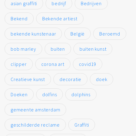
asian graffiti
bedrijf
Bedrijven
Bekend
Bekende artiest
bekende kunstenaar
België
Beroemd
bob marley
buiten
buiten kunst
clipper
corona art
covid19
Creatieve kunst
decoratie
doek
Doeken
dolfins
dolphins
gemeente amsterdam
geschilderde reclame
Graffiti