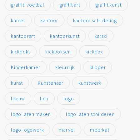
graffiti voetbal
graffitiart
graffitikunst
kamer
kantoor
kantoor schildering
kantoorart
kantoorkunst
karski
kickboks
kickboksen
kickbox
Kinderkamer
kleurrijjk
klipper
kunst
Kunstenaar
kunstwerk
leeuw
lion
logo
logo laten maken
logo laten schilderen
logo logowerk
marvel
meerkat