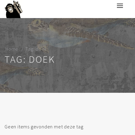
Home
Tag: doek
TAG: DOEK
Geen items gevonden met deze tag