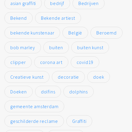
asian graffiti
bedrijf
Bedrijven
Bekend
Bekende artiest
bekende kunstenaar
België
Beroemd
bob marley
buiten
buiten kunst
clipper
corona art
covid19
Creatieve kunst
decoratie
doek
Doeken
dolfins
dolphins
gemeente amsterdam
geschilderde reclame
Graffiti