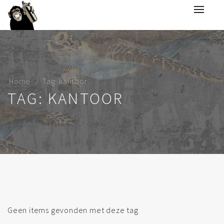
Home
Tag: kantoor
TAG: KANTOOR
Geen items gevonden met deze tag