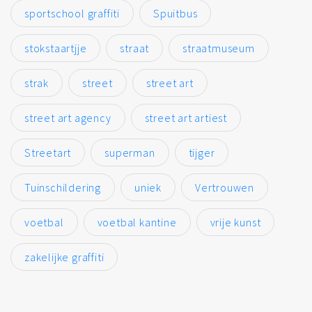
sportschool graffiti
Spuitbus
stokstaartjje
straat
straatmuseum
strak
street
street art
street art agency
street art artiest
Streetart
superman
tijger
Tuinschildering
uniek
Vertrouwen
voetbal
voetbal kantine
vrije kunst
zakelijke graffiti