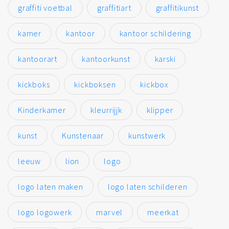
graffiti voetbal
graffitiart
graffitikunst
kamer
kantoor
kantoor schildering
kantoorart
kantoorkunst
karski
kickboks
kickboksen
kickbox
Kinderkamer
kleurrijjk
klipper
kunst
Kunstenaar
kunstwerk
leeuw
lion
logo
logo laten maken
logo laten schilderen
logo logowerk
marvel
meerkat