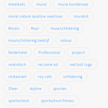
meerkats
mural
mural kunstenaar
mural nature swallow swallows
muralist
Murals
Muur
muurschildering
muurschildering bedrijf
natuur
Nederland
Professional
project
realistisch
reclame ad
red bull logo
restaurant
roy valk
schildering
Sfeer
skyline
sporten
sportschool
sportschool fitness