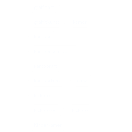
graffitiart
graffitikunst
kamer
kantoor
kantoor schildering
kantoorart
kantoorkunst
karski
kickboks
kickboksen
kickbox
Kinderkamer