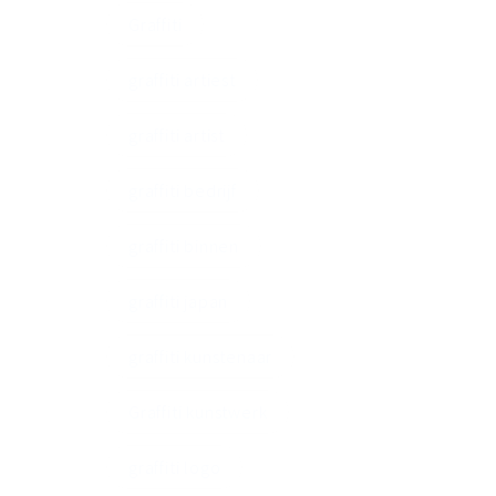
Graffiti
graffiti artiest
graffiti artist
graffiti bedrijf
graffiti binnen
graffiti japan
graffiti kunstenaar
Graffiti kunstwerk
graffiti logo