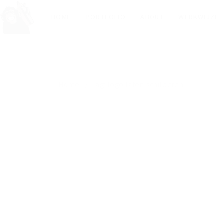
HOME
PORTFOLIO
ABOUT
WERKWIJZE
Home
Tag: logo laten schilderen
TAG: LOGO LATEN
SCHILDEREN