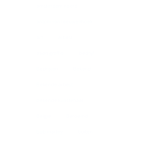
amsterdam noord
antoni van leeuwenhoek
art
artiest
asian graffiti
bedrijf
Bedrijven
Bekend
Bekende artiest
bekende kunstenaar
België
Beroemd
bob marley
buiten