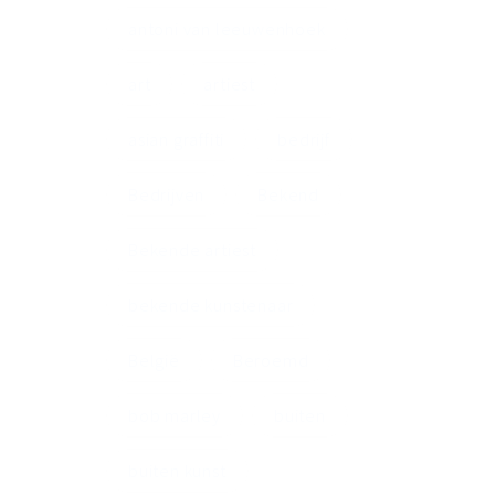
antoni van leeuwenhoek
art
artiest
asian graffiti
bedrijf
Bedrijven
Bekend
Bekende artiest
bekende kunstenaar
België
Beroemd
bob marley
buiten
buiten kunst