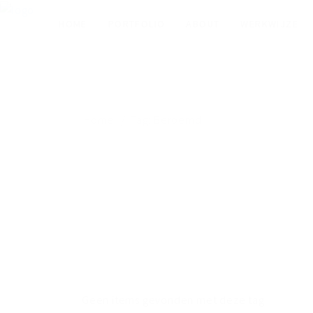
HOME
PORTFOLIO
ABOUT
WERKWIJZE
Home
Tag: Beroemd
TAG: BEROEMD
Geen items gevonden met deze tag