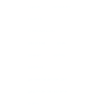
clipper
corona art
covid19
Creatieve kunst
decoratie
doek
Doeken
dolfins
dolphins
gemeente amsterdam
geschilderde reclame
Graffiti