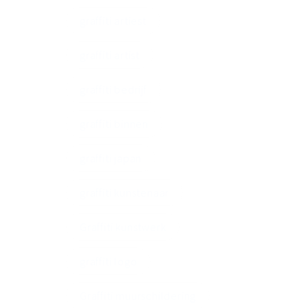
graffiti artiest
graffiti artist
graffiti bedrijf
graffiti binnen
graffiti japan
graffiti kunstenaar
Graffiti kunstwerk
graffiti logo
Graffiti muurschildering