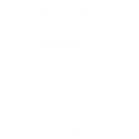
graffitikunst
kamer
kantoor
kantoor schildering
kantoorart
kantoorkunst
karski
kickboks
kickboksen
kickbox
Kinderkamer
kleurrijjk
klipper