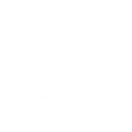
graffiti muurschildering
schildering
Graffiti op doek
graffiti op kantoor
graffiti project
amstelveen
Graffiti schildering
Graffiti spuiten
graffiti voetbal
graffitiart