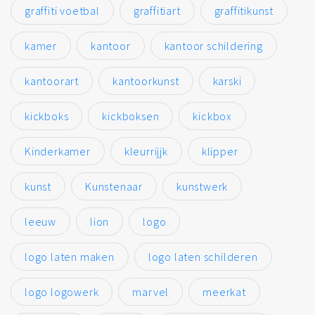
graffiti voetbal
graffitiart
graffitikunst
kamer
kantoor
kantoor schildering
kantoorart
kantoorkunst
karski
kickboks
kickboksen
kickbox
Kinderkamer
kleurrijjk
klipper
kunst
Kunstenaar
kunstwerk
leeuw
lion
logo
logo laten maken
logo laten schilderen
logo logowerk
marvel
meerkat