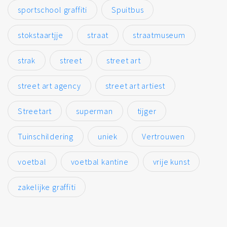
sportschool graffiti
Spuitbus
stokstaartjje
straat
straatmuseum
strak
street
street art
street art agency
street art artiest
Streetart
superman
tijger
Tuinschildering
uniek
Vertrouwen
voetbal
voetbal kantine
vrije kunst
zakelijke graffiti