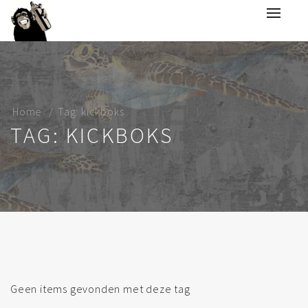
Home
Tag: kickboks
TAG: KICKBOKS
Geen items gevonden met deze tag