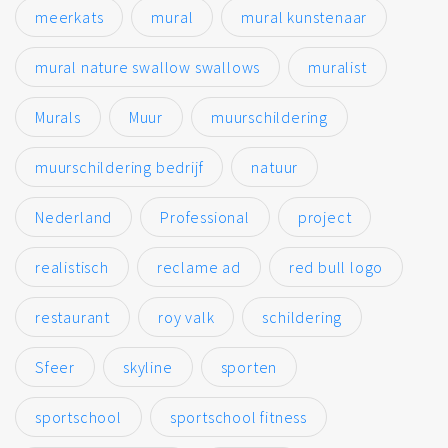
meerkats
mural
mural kunstenaar
mural nature swallow swallows
muralist
Murals
Muur
muurschildering
muurschildering bedrijf
natuur
Nederland
Professional
project
realistisch
reclame ad
red bull logo
restaurant
roy valk
schildering
Sfeer
skyline
sporten
sportschool
sportschool fitness