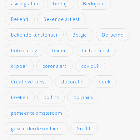
asian graffiti
bedrijf
Bedrijven
Bekend
Bekende artiest
bekende kunstenaar
België
Beroemd
bob marley
buiten
buiten kunst
clipper
corona art
covid19
Creatieve kunst
decoratie
doek
Doeken
dolfins
dolphins
gemeente amsterdam
geschilderde reclame
Graffiti