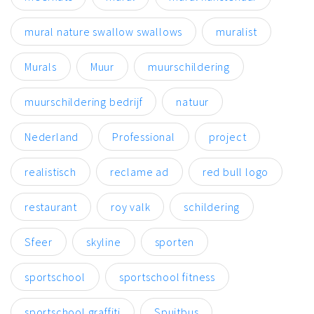
mural nature swallow swallows
muralist
Murals
Muur
muurschildering
muurschildering bedrijf
natuur
Nederland
Professional
project
realistisch
reclame ad
red bull logo
restaurant
roy valk
schildering
Sfeer
skyline
sporten
sportschool
sportschool fitness
sportschool graffiti
Spuitbus