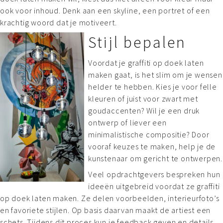
ook voor inhoud. Denk aan een skyline, een portret of een
krachtig woord dat je motiveert.
Stijl bepalen
Voordat je graffiti op doek laten
maken gaat, is het slim om je wensen
helder te hebben. Kies je voor felle
kleuren of juist voor zwart met
goudaccenten? Wil je een druk
ontwerp of liever een
minimalistische compositie? Door
vooraf keuzes te maken, help je de
kunstenaar om gericht te ontwerpen.
Veel opdrachtgevers bespreken hun
ideeën uitgebreid voordat ze graffiti
op doek laten maken. Ze delen voorbeelden, interieurfoto’s
en favoriete stijlen. Op basis daarvan maakt de artiest een
schets. Tijdens dit proces kun je feedback geven en details