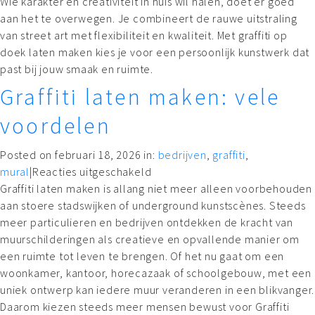
Wie karakter en creativiteit in huis wil halen, doet er goed
aan het te overwegen. Je combineert de rauwe uitstraling
van street art met flexibiliteit en kwaliteit. Met graffiti op
doek laten maken kies je voor een persoonlijk kunstwerk dat
past bij jouw smaak en ruimte.
Graffiti laten maken: vele
voordelen
Posted on februari 18, 2026 in:
bedrijven
,
graffiti
,
mural
|
Reacties uitgeschakeld
Graffiti laten maken is allang niet meer alleen voorbehouden
aan stoere stadswijken of underground kunstscènes. Steeds
meer particulieren en bedrijven ontdekken de kracht van
muurschilderingen als creatieve en opvallende manier om
een ruimte tot leven te brengen. Of het nu gaat om een
woonkamer, kantoor, horecazaak of schoolgebouw, met een
uniek ontwerp kan iedere muur veranderen in een blikvanger.
Daarom kiezen steeds meer mensen bewust voor Graffiti