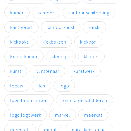
kamer
kantoor
kantoor schildering
kantoorart
kantoorkunst
karski
kickboks
kickboksen
kickbox
Kinderkamer
kleurrijjk
klipper
kunst
Kunstenaar
kunstwerk
leeuw
lion
logo
logo laten maken
logo laten schilderen
logo logowerk
marvel
meerkat
meerkats
mural
mural kunstenaar