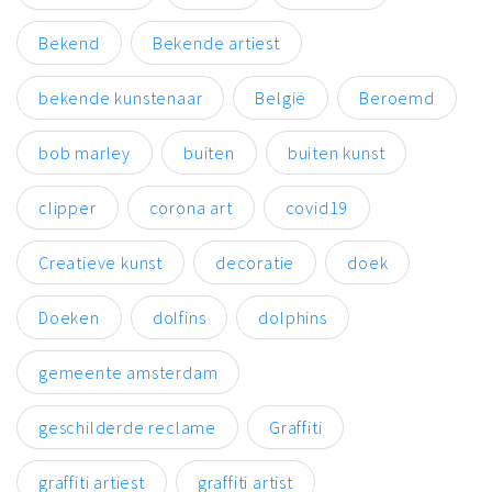
Bekend
Bekende artiest
bekende kunstenaar
België
Beroemd
bob marley
buiten
buiten kunst
clipper
corona art
covid19
Creatieve kunst
decoratie
doek
Doeken
dolfins
dolphins
gemeente amsterdam
geschilderde reclame
Graffiti
graffiti artiest
graffiti artist