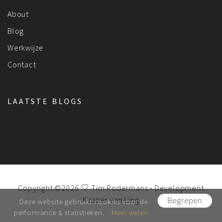
About
Blog
Werkwijze
Contact
LAATSTE BLOGS
Copyright ©2026
Tim Rodermans
- Development
Kasper van Ling
Begrepen
Deze website gebruikt cookies voor de
performance & statistieken.
Meer weten